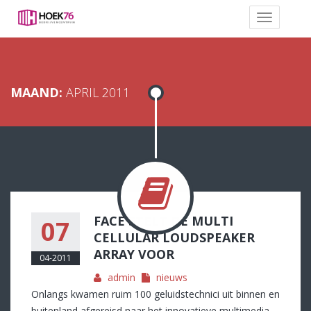
MAAND:
APRIL 2011
FACE STELT DE MULTI
07
CELLULAR LOUDSPEAKER
ARRAY VOOR
04-2011
admin
nieuws
Onlangs kwamen ruim 100 geluidstechnici uit binnen en
buitenland afgereisd naar het innovatieve multimedia