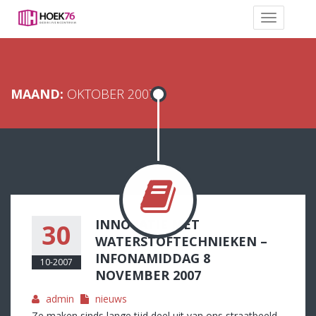
MAAND:
OKTOBER 2007
INNOVATIE MET
30
WATERSTOFTECHNIEKEN –
INFONAMIDDAG 8
10-2007
NOVEMBER 2007
admin
nieuws
Ze maken sinds lange tijd deel uit van ons straatbeeld,