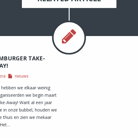
MBURGER TAKE-
AY!
era
nieuws
r hebben we elkaar weinig
ganiseerden we begin maart
e-Away! Want al een jaar
e in onze bubbel, houden we
e thuis en zien we mekaar
 Het…