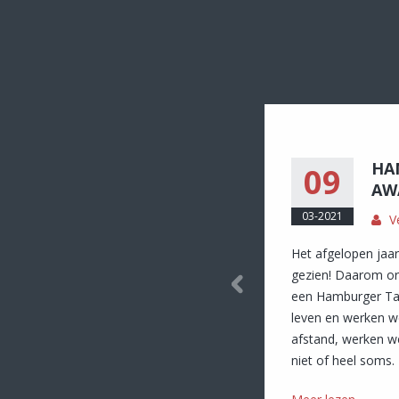
HA
09
AW
03-2021
V
Het afgelopen jaa
gezien! Daarom or
een Hamburger Tak
leven en werken w
afstand, werken w
niet of heel soms.