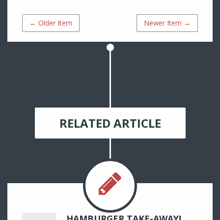
← Older Item
Newer Item →
RELATED ARTICLE
HAMBURGER TAKE-AWAY!